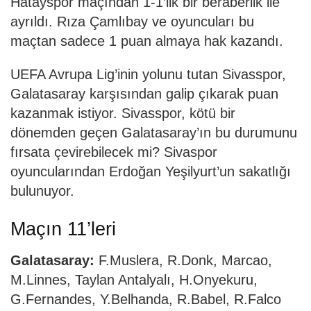
Hatayspor maçından 1-1’lik bir beraberlik ile
ayrıldı. Rıza Çamlıbay ve oyuncuları bu
maçtan sadece 1 puan almaya hak kazandı.
UEFA Avrupa Lig’inin yolunu tutan Sivasspor,
Galatasaray karşısından galip çıkarak puan
kazanmak istiyor. Sivasspor, kötü bir
dönemden geçen Galatasaray’ın bu durumunu
fırsata çevirebilecek mi? Sivaspor
oyuncularından Erdoğan Yeşilyurt’un sakatlığı
bulunuyor.
Maçın 11’leri
Galatasaray:
F.Muslera, R.Donk, Marcao,
M.Linnes, Taylan Antalyalı, H.Onyekuru,
G.Fernandes, Y.Belhanda, R.Babel, R.Falco