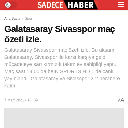
Ana Sayfa
Spor
Galatasaray Sivasspor maç
özeti izle.
Galatasaray Sivasspor maç özeti izle. Bu akşam
Galatasaray, Sivasspor ile karşı karşıya geldi
mücadeleye sarı kırmızılı takım ev sahipliği yaptı.
Maç saat 19.00’da beIN SPORTS HD 1’de canlı
yayınlandı. Galatasaray ve Sivasspor 2-2 berabere
kaldı.
A
7 Mart 2021 - 18: 39
A