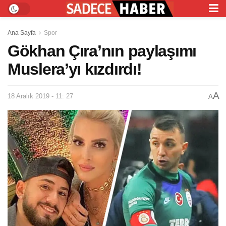
Ana Sayfa
Spor
Gökhan Çıra’nın paylaşımı
Muslera’yı kızdırdı!
A
18 Aralık 2019 - 11: 27
A