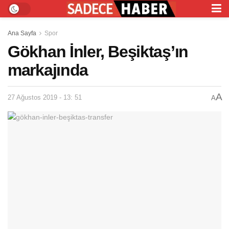
Ana Sayfa
Spor
Gökhan İnler, Beşiktaş’ın
markajında
A
27 Ağustos 2019 - 13: 51
A