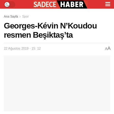
Ana Sayfa
Spor
Georges-Kévin N’Koudou
resmen Beşiktaş’ta
A
22 Ağustos 2019 - 15: 12
A