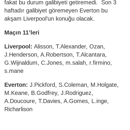
fakat bu durum galibiyeti getiremedi. Son 3
haftadır galibiyet göremeyen Everton bu
akşam Liverpool’un konuğu olacak.
Maçın 11’leri
Liverpool:
Alisson, T.Alexander, Ozan,
J.Henderson, A.Robertson, T.Alcantara,
G.Wijnaldum, C.Jones, m.salah, r.firmino,
s.mane
Everton:
J.Pickford, S.Coleman, M.Holgate,
M.Keane, B.Godfrey, J.Rodriguez,
A.Doucoure, T.Davies, A.Gomes, L.inge,
Richarlison