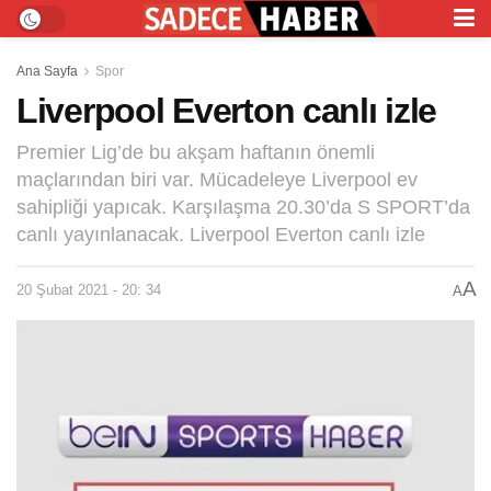
Ana Sayfa
Spor
Liverpool Everton canlı izle
Premier Lig’de bu akşam haftanın önemli
maçlarından biri var. Mücadeleye Liverpool ev
sahipliği yapıcak. Karşılaşma 20.30’da S SPORT’da
canlı yayınlanacak. Liverpool Everton canlı izle
A
20 Şubat 2021 - 20: 34
A