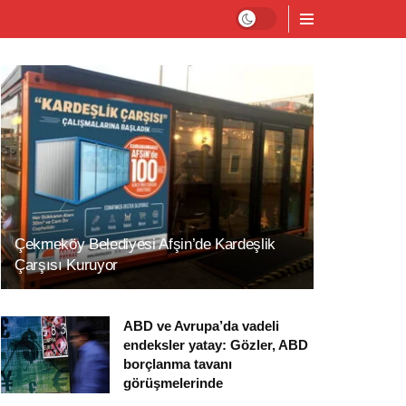
Çekmeköy Belediyesi Afşin’de Kardeşlik
Çarşısı Kuruyor
ABD ve Avrupa’da vadeli
endeksler yatay: Gözler, ABD
borçlanma tavanı
görüşmelerinde