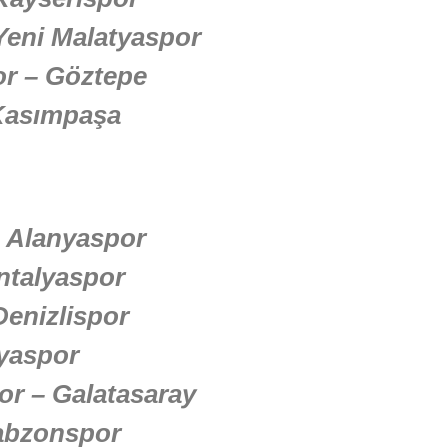
Yeni Malatyaspor
or – Göztepe
 Kasımpaşa
– Alanyaspor
ntalyaspor
Denizlispor
yaspor
or – Galatasaray
rabzonspor