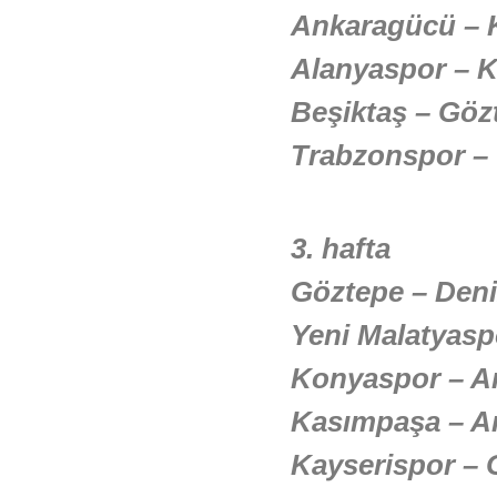
Ankaragücü – 
Alanyaspor – 
Beşiktaş – Göz
Trabzonspor – 
3. hafta
Göztepe – Deni
Yeni Malatyasp
Konyaspor – A
Kasımpaşa – A
Kayserispor – 