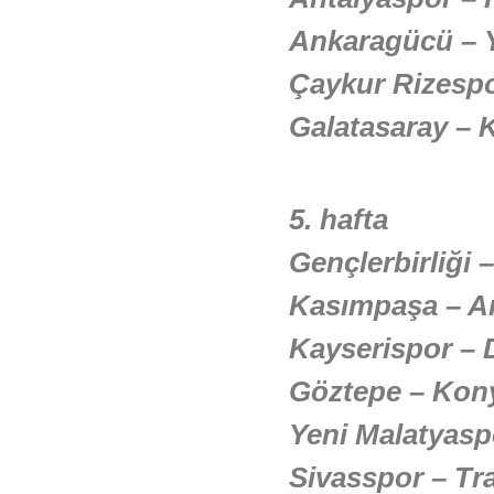
Ankaragücü – 
Çaykur Rizesp
Galatasaray –
5. hafta
Gençlerbirliği 
Kasımpaşa – A
Kayserispor – 
Göztepe – Kon
Yeni Malatyasp
Sivasspor – T