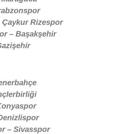
rabzonspor
– Çaykur Rizespor
or – Başakşehir
azişehir
Fenerbahçe
çlerbirliği
 Konyaspor
Denizlispor
r – Sivasspor