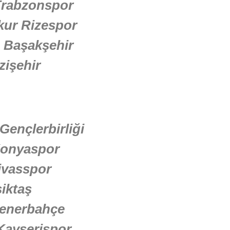
Trabzonspor
kur Rizespor
– Başakşehir
zişehir
Gençlerbirliği
Konyaspor
ivasspor
iktaş
Fenerbahçe
Kayserispor