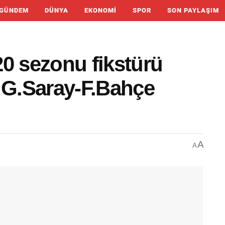
GÜNDEM
DÜNYA
EKONOMI
SPOR
SON PAYLAŞIM
0 sezonu fikstürü
bi G.Saray-F.Bahçe
A
A