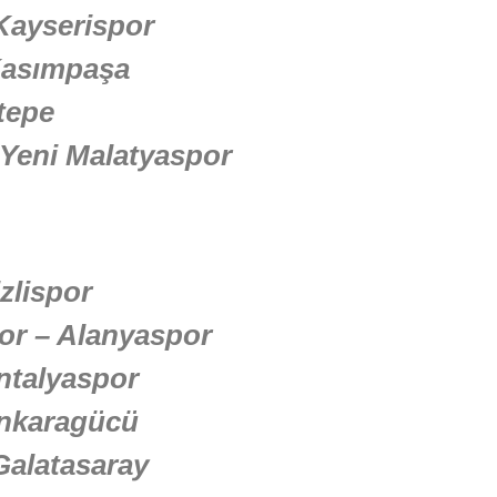
Kayserispor
Kasımpaşa
tepe
Yeni Malatyaspor
zlispor
or – Alanyaspor
ntalyaspor
nkaragücü
Galatasaray