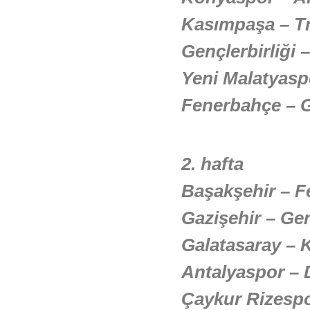
Kasımpaşa – T
Gençlerbirliği 
Yeni Malatyasp
Fenerbahçe – G
2. hafta
Başakşehir – 
Gazişehir – Gen
Galatasaray –
Antalyaspor – 
Çaykur Rizespo