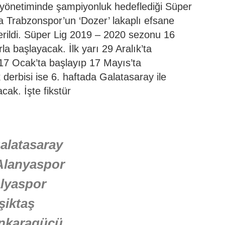
yönetiminde şampiyonluk hedeflediği Süper
na Trabzonspor’un ‘Dozer’ lakaplı efsane
erildi. Süper Lig 2019 – 2020 sezonu 16
a başlayacak. İlk yarı 29 Aralık’ta
17 Ocak’ta başlayıp 17 Mayıs’ta
 derbisi ise 6. haftada Galatasaray ile
ak. İşte fikstür
Galatasaray
Alanyaspor
lyaspor
şiktaş
nkaragücü