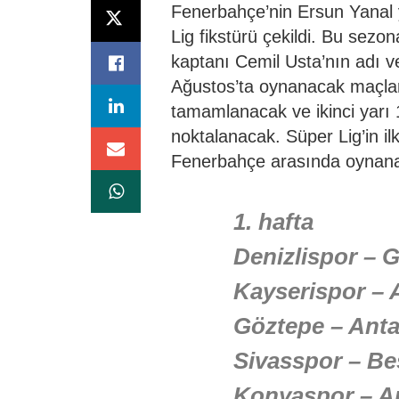
Fenerbahçe’nin Ersun Yanal 
Lig fikstürü çekildi. Bu sezo
kaptanı Cemil Usta’nın adı v
Ağustos’ta oynanacak maçlarl
tamamlanacak ve ikinci yarı 
noktalanacak. Süper Lig’in ilk
Fenerbahçe arasında oynanac
1. hafta
Denizlispor – 
Kayserispor – 
Göztepe – Anta
Sivasspor – Be
Konyaspor – A