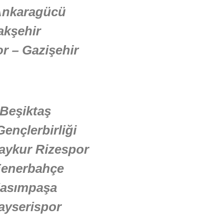
Ankaragücü
akşehir
r – Gazişehir
Beşiktaş
ençlerbirliği
aykur Rizespor
Fenerbahçe
Kasımpaşa
ayserispor