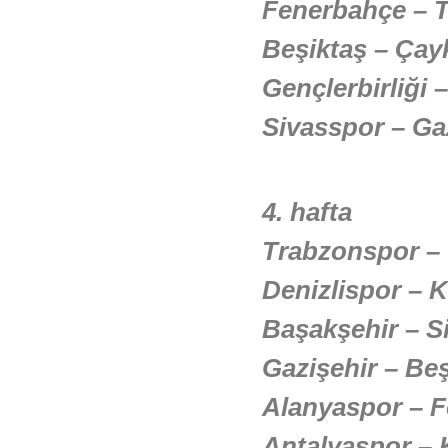
Fenerbahçe – 
Beşiktaş – Çay
Gençlerbirliği 
Sivasspor – Ga
4. hafta
Trabzonspor – 
Denizlispor – 
Başakşehir – S
Gazişehir – Beş
Alanyaspor – 
Antalyaspor – 