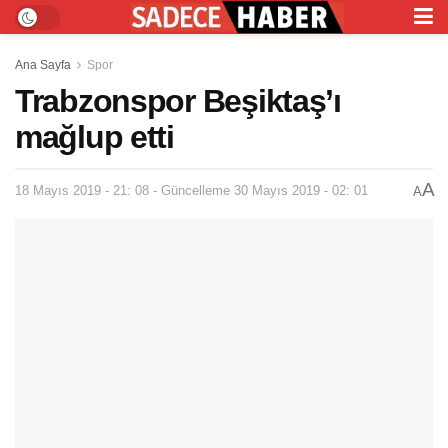
Ana Sayfa
Spor
Trabzonspor Beşiktaş’ı
mağlup etti
A
18 Mayıs 2019 - 21: 08 - Güncelleme 30 Mayıs 2019 - 02: 01
A