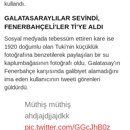
kullandı.
GALATASARAYLILAR SEVİNDİ,
FENERBAHÇELİ’LER Tİ’YE ALDI
Sosyal medyada tebessüm ettiren kare ise
1920 doğumlu olan Tuki’nin küçüklük
fotoğrafına benzetilerek paylaşılan bir su
kaplumbağasının fotoğrafı oldu. Galatasay’ın
Fenerbahçe karşısında galibiyet alamadığını
ima eden kullanıcının tweeti görenleri
güldürdü.
Müthiş müthiş
ahdjajdjjajdkk
pic.twitter.com/GGcJhB0z