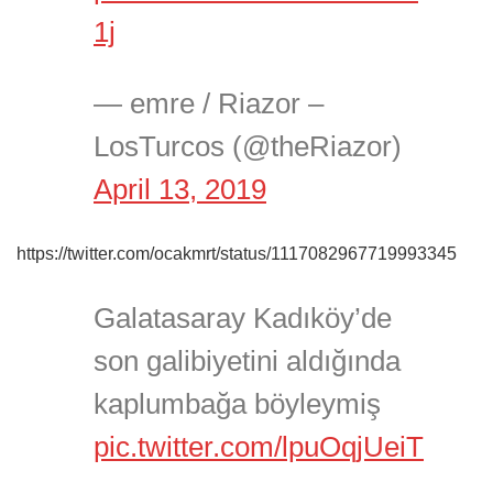
1j
— emre / Riazor –
LosTurcos (@theRiazor)
April 13, 2019
https://twitter.com/ocakmrt/status/1117082967719993345
Galatasaray Kadıköy’de
son galibiyetini aldığında
kaplumbağa böyleymiş
pic.twitter.com/lpuOqjUeiT