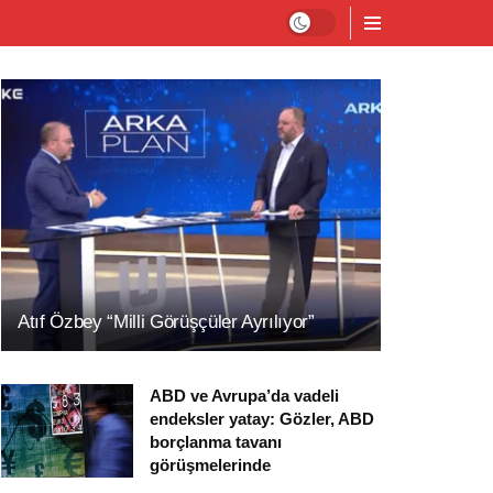
Atıf Özbey “Milli Görüşçüler Ayrılıyor”
ABD ve Avrupa’da vadeli
endeksler yatay: Gözler, ABD
borçlanma tavanı
görüşmelerinde