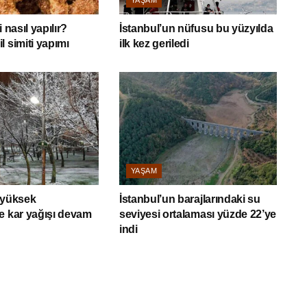
YAŞAM
 nasıl yapılır?
İstanbul’un nüfusu bu yüzyılda
l simiti yapımı
ilk kez geriledi
YAŞAM
 yüksek
İstanbul’un barajlarındaki su
e kar yağışı devam
seviyesi ortalaması yüzde 22’ye
indi