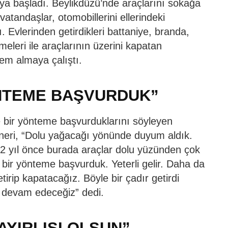
ya başladı. Beylikdüzü’nde araçlarını sokağa
tandaşlar, otomobillerini ellerindeki
 Evlerinden getirdikleri battaniye, branda,
meleri ile araçlarının üzerini kapatan
lem almaya çalıştı.
NTEME BAŞVURDUK”
e bir yönteme başvurduklarını söyleyen
neri, “Dolu yağacağı yönünde duyum aldık.
. 2 yıl önce burada araçlar dolu yüzünden çok
bir yönteme başvurduk. Yeterli gelir. Daha da
irip kapatacağız. Böyle bir çadır getirdi
a devam edeceğiz” dedi.
AYIRLISI OLSUN”