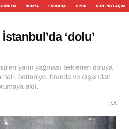
GÜNDEM
DÜNYA
EKONOMI
SPOR
SON PAYLAŞIM
 İstanbul’da ‘dolu’
hipleri yarın yağması beklenen doluya
n halı, battaniye, branda ve dışarıdan
korumaya aldı.
A
A