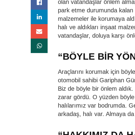
olan vatandaşlar önlem alma
park etme durumunda kalan va
malzemeler ile korumaya aldı.
halı ve aldıkları inşaat malze
vatandaşlar, doluya karşı ön
“BÖYLE BİR YÖ
Araçlarını korumak için böyl
otomobil sahibi Gariphan Gü
Biz de böyle bir önlem aldık
zarar gördü. O yüzden böyle 
halılarımız var bodrumda. Get
arkadaş, halı var. Almaya d
“HAKKIMIZ DA H