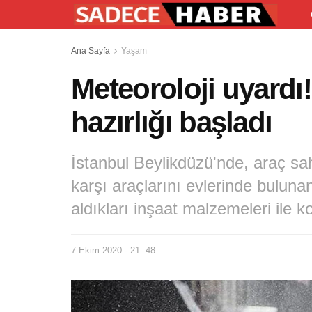
Ana Sayfa
Yaşam
Meteoroloji uyardı!
hazırlığı başladı
İstanbul Beylikdüzü'nde, araç sa
karşı araçlarını evlerinde buluna
aldıkları inşaat malzemeleri ile 
7 Ekim 2020 - 21: 48