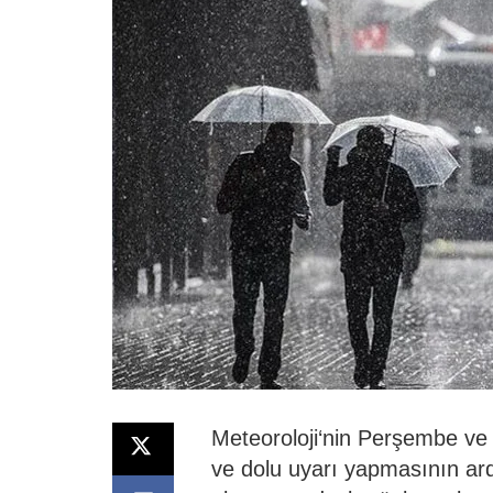
Meteoroloji
‘nin Perşembe ve C
ve
dolu
uyarı yapmasının ar