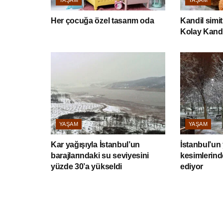
YAŞAM
YAŞAM
Her çocuğa özel tasarım oda
Kandil simiti
Kolay Kandi
YAŞAM
YAŞAM
Kar yağışıyla İstanbul’un
İstanbul’un
barajlarındaki su seviyesini
kesimlerind
yüzde 30’a yükseldi
ediyor