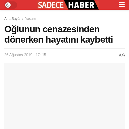
Ana Sayfa
Yaşam
Oğlunun cenazesinden
dönerken hayatını kaybetti
A
26 Ağustos 2019 - 17: 15
A