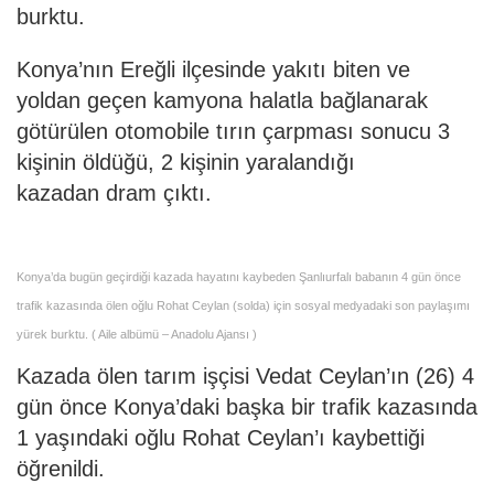
burktu.
Konya’nın Ereğli ilçesinde yakıtı biten ve
yoldan geçen kamyona halatla bağlanarak
götürülen otomobile tırın çarpması sonucu 3
kişinin öldüğü, 2 kişinin yaralandığı
kazadan dram çıktı.
Konya’da bugün geçirdiği kazada hayatını kaybeden Şanlıurfalı babanın 4 gün önce
trafik kazasında ölen oğlu Rohat Ceylan (solda) için sosyal medyadaki son paylaşımı
yürek burktu. ( Aile albümü – Anadolu Ajansı )
Kazada ölen tarım işçisi Vedat Ceylan’ın (26) 4
gün önce Konya’daki başka bir trafik kazasında
1 yaşındaki oğlu Rohat Ceylan’ı kaybettiği
öğrenildi.