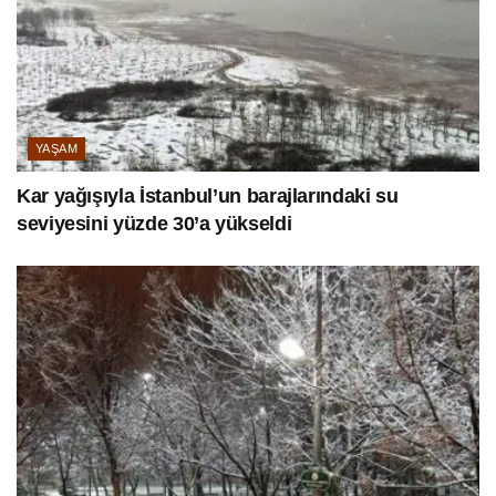
YAŞAM
Kar yağışıyla İstanbul’un barajlarındaki su
seviyesini yüzde 30’a yükseldi