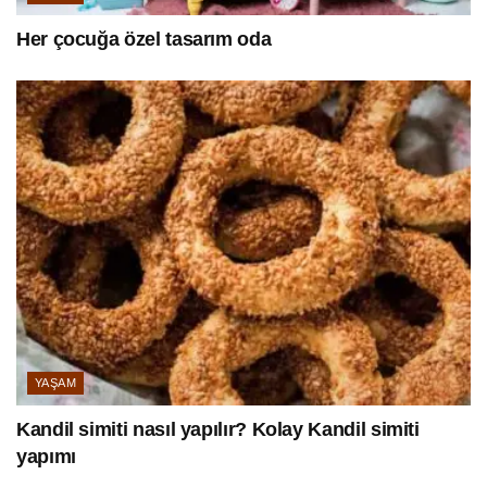
Her çocuğa özel tasarım oda
YAŞAM
Kandil simiti nasıl yapılır? Kolay Kandil simiti
yapımı