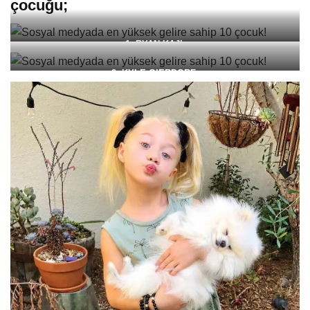
çocuğu;
1. RYAN KAJI:
YouTube yıldızı Ryan Kaji, 17.7 milyon £ (yaklaşık 125 milyon TL)
2. KYLE GIERDORF
:
zirvede.
İkinci sırada Fortnite Dünya Kupası şampiyonu olduktan sonra 2,6
Yedi yaşındaki Kaji, üç yaşında başladığı ve yaklaşık 21,5 milyon
milyon £’e (18 milyon TL) ulaşan oyun meraklısı Kyle Gierdorf
abonesi olan YouTube kanalı Ryan ToysReview aracılığıyla tanındı.
geliyor.
ABD’de yaşayan Megastar Ryan ve ailesi Mart 2015’te kanala
ABD’li gençler, popüler dövüş oyununun Temmuz ayında New
başladı.
York’taki yarışmada ilk sırada yer aldı.
Dört yaşında, oyuncak inceleme videolarının büyük hayranı olan
Kyle, Solos Fortnite unvanına girdi, 2,4 milyon £’lik büyük ödülü aldı.
Ryan, annesine ve babasına kendi kliplerini YouTube’da yayınlayıp
Şimdi Instagram’da 1.4 milyondan fazla takipçisi var ve hatta
yayınlayamayacağını sordu.
Lindsay Lohan gibi ünlüler hayranları arasında.
Temmuz 2015’te, Ryan’ın açılışı ve Disney Pixar Cars serisinden
100’den fazla oyuncaktan oluşan bir kutu hakkında kararını vermesi
üzerine bir video yayıldı ve neredeyse 935 milyon görüntü aldı.
Annesi daha sonra kanalını geliştirmek için kimya öğretmeni olduğu
işini bıraktı.