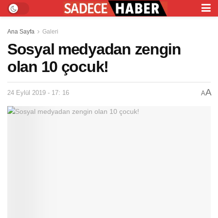
Ana Sayfa
Galeri
Sosyal medyadan zengin
olan 10 çocuk!
A
24 Eylül 2019 - 17: 16
A