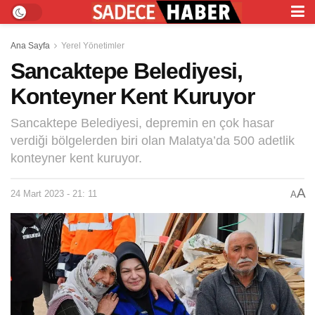
Ana Sayfa
Yerel Yönetimler
Sancaktepe Belediyesi,
Konteyner Kent Kuruyor
Sancaktepe Belediyesi, depremin en çok hasar
verdiği bölgelerden biri olan Malatya’da 500 adetlik
konteyner kent kuruyor.
A
24 Mart 2023 - 21: 11
A