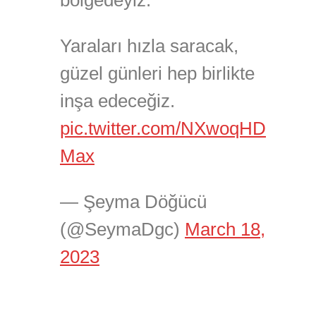
bölgedeyiz.
Yaraları hızla saracak,
güzel günleri hep birlikte
inşa edeceğiz.
pic.twitter.com/NXwoqHD
Max
— Şeyma Döğücü
(@SeymaDgc)
March 18,
2023