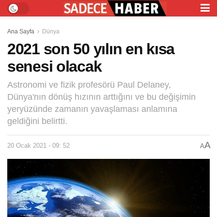
Ana Sayfa
Dünya
2021 son 50 yılın en kısa
senesi olacak
Astronomi ve fizik profesörü Paul Delaney,
Dünya'nın dönüş hızının arttığını ve bu değişimin
yeryüzünde zamanın yavaşlaması anlamına
geldiğini belirtti.
A
20 Ocak 2021 - 09: 52
A