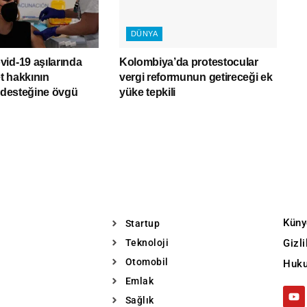
DÜNYA
id-19 aşılarında
Kolombiya’da protestocular
et hakkının
vergi reformunun getireceği ek
ı desteğine övgü
yüke tepkili
Küny
Startup
Teknoloji
Gizl
Otomobil
Huku
Emlak
Sağlık