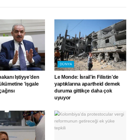
DÜNYA
bakanı Iştiyye’den
Le Monde: İsrail’in Filistin’de
hükümetine ‘işgale
yaptıklarına apartheid demek
çağrısı
duruma gittikçe daha çok
uyuyor