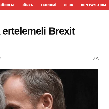
GÜNDEM
DÜNYA
EKONOMI
SPOR
SON PAYLAŞIM
 ertelemeli Brexit
A
7
A