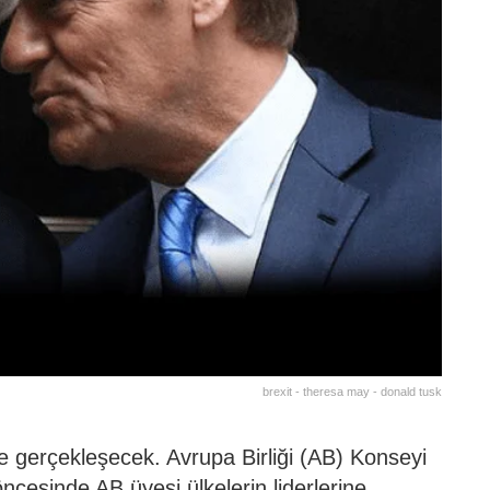
brexit - theresa may - donald tusk
de gerçekleşecek. Avrupa Birliği (AB) Konseyi
cesinde AB üyesi ülkelerin liderlerine