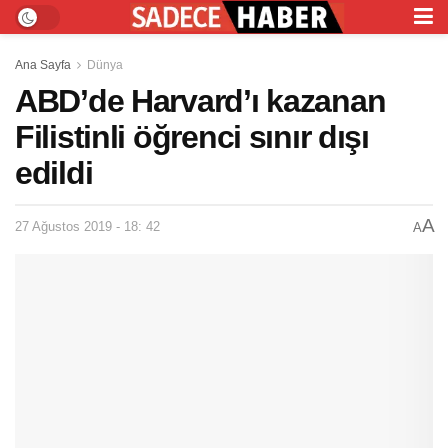
Ana Sayfa
Dünya
ABD’de Harvard’ı kazanan
Filistinli öğrenci sınır dışı
edildi
A
27 Ağustos 2019 - 18: 42
A