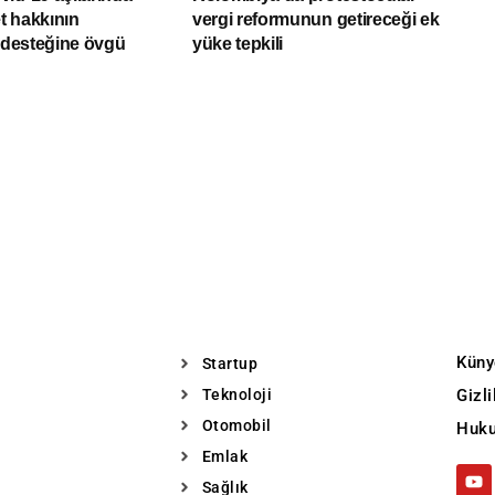
et hakkının
vergi reformunun getireceği ek
ı desteğine övgü
yüke tepkili
Küny
Startup
Teknoloji
Gizl
Otomobil
Huku
Emlak
Sağlık