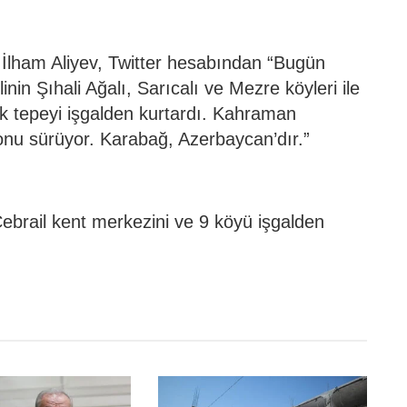
lham Aliyev, Twitter hesabından “Bugün
nin Şıhali Ağalı, Sarıcalı ve Mezre köyleri ile
ejik tepeyi işgalden kurtardı. Kahraman
nu sürüyor. Karabağ, Azerbaycan’dır.”
brail kent merkezini ve 9 köyü işgalden