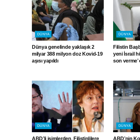
DÜNYA
DÜNYA
Dünya genelinde yaklaşık 2
Filistin Baş
milyar 388 milyon doz Kovid-19
yeni İsrail 
aşısı yapıldı
son verme’ 
DÜNYA
DÜNYA
ABD’li isimlerden, Filistinlilere
ABD’nin Kov