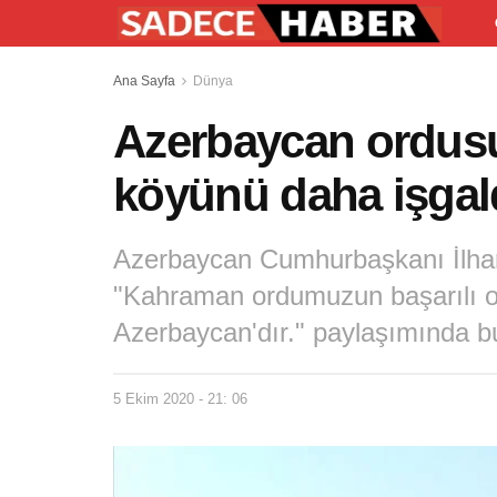
Ana Sayfa
Dünya
Azerbaycan ordusu 
köyünü daha işgal
Azerbaycan Cumhurbaşkanı İlha
"Kahraman ordumuzun başarılı o
Azerbaycan'dır." paylaşımında b
5 Ekim 2020 - 21: 06