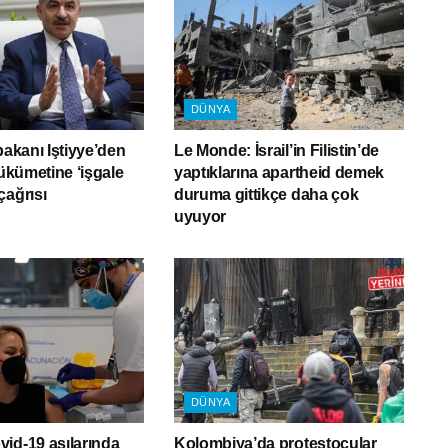
DÜNYA
bakanı Iştiyye’den
Le Monde: İsrail’in Filistin’de
hükümetine ‘işgale
yaptıklarına apartheid demek
çağrısı
duruma gittikçe daha çok
uyuyor
DÜNYA
id-19 aşılarında
Kolombiya’da protestocular