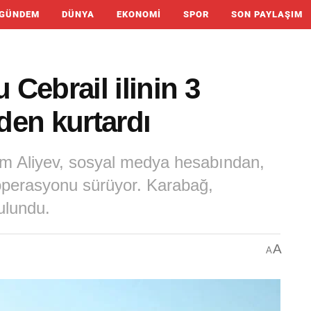
GÜNDEM
DÜNYA
EKONOMI
SPOR
SON PAYLAŞIM
Cebrail ilinin 3
den kurtardı
m Aliyev, sosyal medya hesabından,
perasyonu sürüyor. Karabağ,
ulundu.
A
A