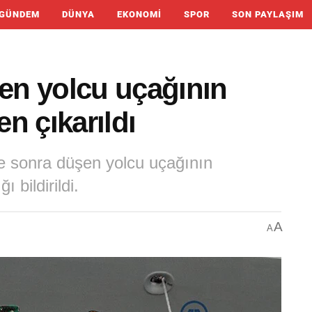
GÜNDEM
DÜNYA
EKONOMI
SPOR
SON PAYLAŞIM
n yolcu uçağının
n çıkarıldı
e sonra düşen yolcu uçağının
 bildirildi.
A
A