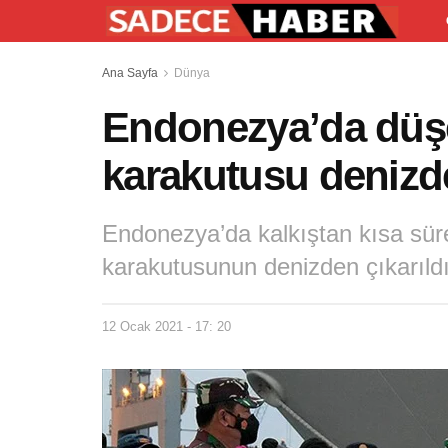
Ana Sayfa
Dünya
Endonezya’da düşe
karakutusu denizde
Endonezya’da kalkıştan kısa sür
karakutusunun denizden çıkarıldığı
12 Ocak 2021 - 17: 20