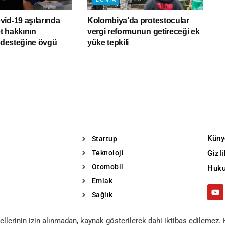
id-19 aşılarında
Kolombiya’da protestocular
et hakkının
vergi reformunun getireceği ek
ı desteğine övgü
yüke tepkili
Küny
Startup
Teknoloji
Gizl
Otomobil
Huku
Emlak
Sağlık
llerinin izin alınmadan, kaynak gösterilerek dahi iktibas edilemez. K