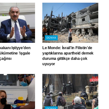
DÜNYA
bakanı Iştiyye’den
Le Monde: İsrail’in Filistin’de
hükümetine ‘işgale
yaptıklarına apartheid demek
çağrısı
duruma gittikçe daha çok
uyuyor
DÜNYA