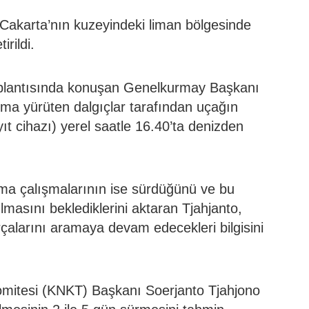
Cakarta’nın kuzeyindeki liman bölgesinde
irildi.
plantısında konuşan Genelkurmay Başkanı
şma yürüten dalgıçlar tarafından uçağın
t cihazı) yerel saatle 16.40’ta denizden
ama çalışmalarının ise sürdüğünü ve bu
lmasını beklediklerini aktaran Tjahjanto,
rçalarını aramaya devam edecekleri bilgisini
omitesi (KNKT) Başkanı Soerjanto Tjahjono