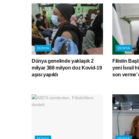
DÜNYA
DÜNYA
Dünya genelinde yaklaşık 2
Filistin Baş
milyar 388 milyon doz Kovid-19
yeni İsrail 
aşısı yapıldı
son verme’ 
DÜNYA
DÜNYA