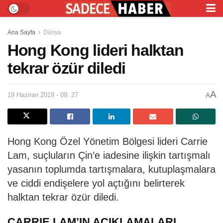
Ana Sayfa
Dünya
Hong Kong lideri halktan
tekrar özür diledi
A
19 Haziran 2019 - 09: 27
A
Hong Kong Özel Yönetim Bölgesi lideri Carrie
Lam, suçluların Çin’e iadesine ilişkin tartışmalı
yasanın toplumda tartışmalara, kutuplaşmalara
ve ciddi endişelere yol açtığını belirterek
halktan tekrar özür diledi.
CARRIE LAM’IN AÇIKLAMALARI