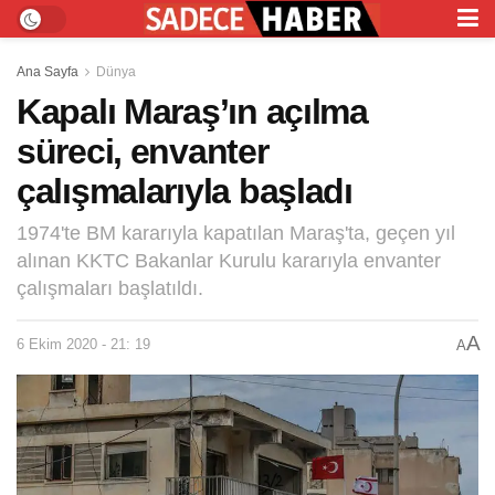
Ana Sayfa
Dünya
Kapalı Maraş’ın açılma
süreci, envanter
çalışmalarıyla başladı
1974'te BM kararıyla kapatılan Maraş'ta, geçen yıl
alınan KKTC Bakanlar Kurulu kararıyla envanter
çalışmaları başlatıldı.
A
6 Ekim 2020 - 21: 19
A