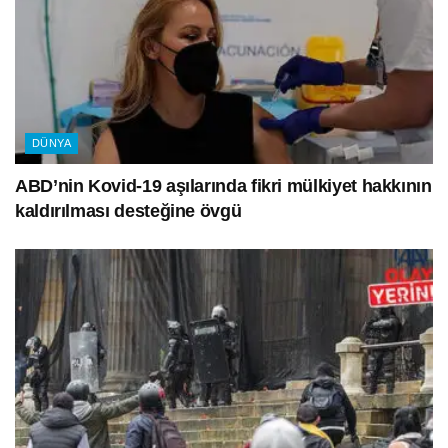
DÜNYA
ABD’nin Kovid-19 aşılarında fikri mülkiyet hakkının
kaldırılması desteğine övgü