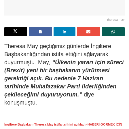
theresa may
Theresa May geçtiğimiz günlerde İngiltere
Başbakanlığından istifa ettiğini ağlayarak
duyurmuştu. May,
“Ülkenin yararı için süreci
(Brexit) yeni bir başbakanın yürütmesi
gerektiği açık. Bu nedenle 7 Haziran
tarihinde Muhafazakar Parti liderliğinden
çekileceğimi duyuruyorum.”
diye
konuşmuştu.
İngiltere Başbakanı Theresa May istifa tarihini açıkladı -HABERİ GÖRMEK İÇİN