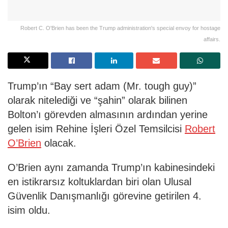
Robert C. O'Brien has been the Trump administration's special envoy for hostage
affairs.
Trump’ın “Bay sert adam (Mr. tough guy)”
olarak nitelediği ve “şahin” olarak bilinen
Bolton’ı görevden almasının ardından yerine
gelen isim Rehine İşleri Özel Temsilcisi
Robert
O’Brien
olacak.
O’Brien aynı zamanda Trump’ın kabinesindeki
en istikrarsız koltuklardan biri olan Ulusal
Güvenlik Danışmanlığı görevine getirilen 4.
isim oldu.