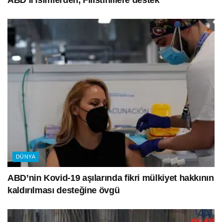
ABD’li isimlerden, Filistinlilere destek
DÜNYA
ABD’nin Kovid-19 aşılarında fikri mülkiyet hakkının
kaldırılması desteğine övgü