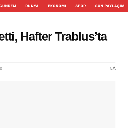
GÜNDEM
DÜNYA
EKONOMI
SPOR
SON PAYLAŞIM
ti, Hafter Trablus’ta
A
00
A