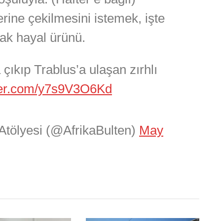
rine çekilmesini istemek, işte
ak hayal ürünü.
 çıkıp Trablus’a ulaşan zırhlı
tter.com/y7s9V3O6Kd
Atölyesi (@AfrikaBulten)
May