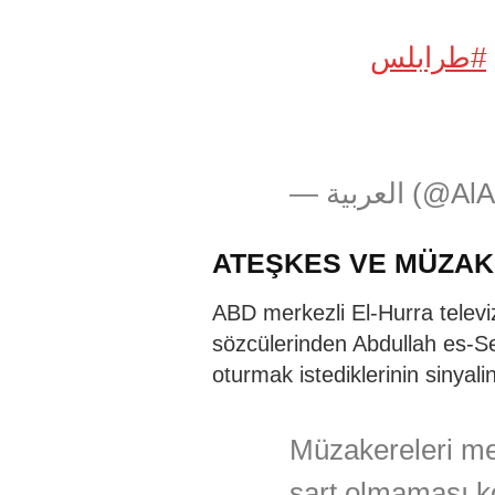
#طرابلس
— العربية 
ATEŞKES VE MÜZAK
ABD merkezli El-Hurra televi
sözcülerinden Abdullah es-S
oturmak istediklerinin sinyalin
Müzakereleri me
şart olmaması ko