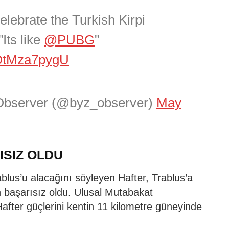
elebrate the Turkish Kirpi
Its like
@PUBG
"
/OtMza7pygU
Observer (@byz_observer)
May
SIZ OLDU
rablus’u alacağını söyleyen Hafter, Trablus’a
 başarısız oldu. Ulusal Mutabakat
after güçlerini kentin 11 kilometre güneyinde