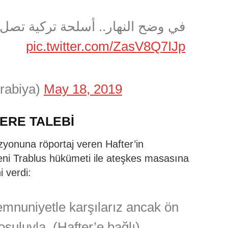
في وضح النهار.. أسلحة تركية تصل
pic.twitter.com/ZasV8Q7IJp
(@AlArabiya)
May 18, 2019
ERE TALEBİ
zyonuna röportaj veren Hafter’in
eni Trablus hükümeti ile ateşkes masasına
i verdi:
mnuniyetle karşılarız ancak ön
şuluyla. (Hafter’e bağlı)