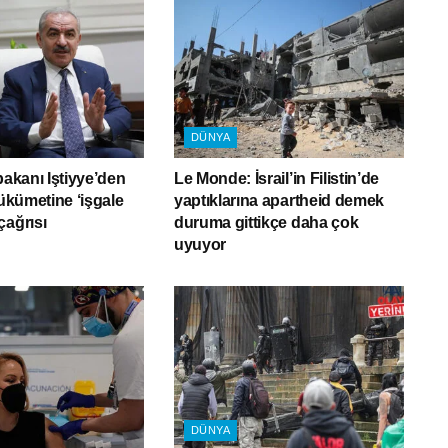
DÜNYA
bakanı Iştiyye’den
Le Monde: İsrail’in Filistin’de
hükümetine ‘işgale
yaptıklarına apartheid demek
çağrısı
duruma gittikçe daha çok
uyuyor
DÜNYA