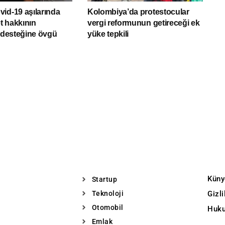
id-19 aşılarında
Kolombiya’da protestocular
et hakkının
vergi reformunun getireceği ek
ı desteğine övgü
yüke tepkili
Küny
Startup
Teknoloji
Gizl
Otomobil
Huku
Emlak