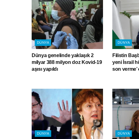
DÜNYA
DÜNYA
Dünya genelinde yaklaşık 2
Filistin Baş
milyar 388 milyon doz Kovid-19
yeni İsrail 
aşısı yapıldı
son verme’ 
DÜNYA
DÜNYA