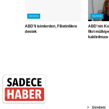
DÜNYA
DÜNYA
ABD’li isimlerden, Filistinlilere
ABD’nin Kov
destek
fikri mülkiy
kaldırılmas
Gündem