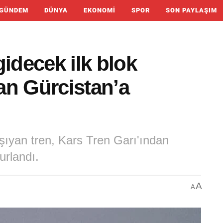
GÜNDEM
DÜNYA
EKONOMI
SPOR
SON PAYLAŞIM
gidecek ilk blok
tan Gürcistan’a
aşıyan tren, Kars Tren Garı'ından
urlandı.
A
A