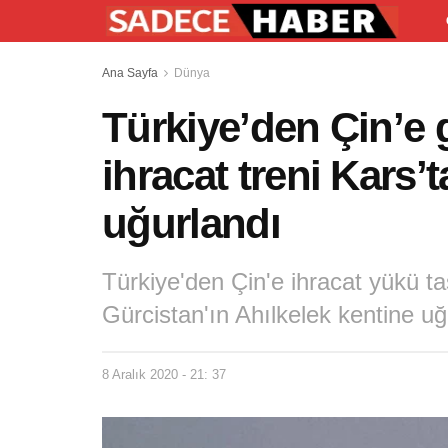
Ana Sayfa
Dünya
Türkiye’den Çin’e 
ihracat treni Kars’
uğurlandı
Türkiye'den Çin'e ihracat yükü t
Gürcistan'ın Ahılkelek kentine uğ
8 Aralık 2020 - 21: 37