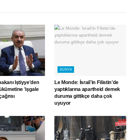
DÜNYA
bakanı Iştiyye’den
Le Monde: İsrail’in Filistin’de
hükümetine ‘işgale
yaptıklarına apartheid demek
çağrısı
duruma gittikçe daha çok
uyuyor