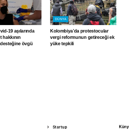
DÜNYA
id-19 aşılarında
Kolombiya’da protestocular
et hakkının
vergi reformunun getireceği ek
ı desteğine övgü
yüke tepkili
Küny
Startup