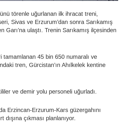
nü törenle uğurlanan ilk ihracat treni,
eri, Sivas ve Erzurum’dan sonra Sarıkamış
en Garı’na ulaştı. Trenin Sarıkamış ilçesinden
.
eri tamamlanan 45 bin 650 numaralı ve
daki tren, Gürcistan’ın Ahılkelek kentine
ililer ve demir yolu personeli uğurladı.
nda Erzincan-Erzurum-Kars güzergahını
rt dışına çıkması planlanıyor.