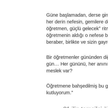
Güne başlamadan, derse gi
her derin nefesin, gemilere d
öğretmen, güçlü gelecek” ritmi
öğretmenin aldığı o nefese b
beraber, birlikte ve sizin gay
Bir öğretmenler gününden di
gün… Her gününü, her anını ç
meslek var?
Öğretmene bahşedilmiş bu g
kutluyorum.”