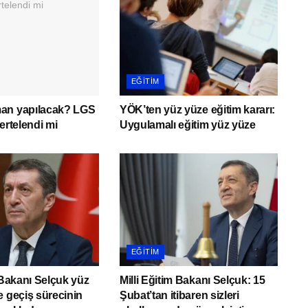
EĞITIM
an yapılacak? LGS
YÖK’ten yüz yüze eğitim kararı:
ertelendi mi
Uygulamalı eğitim yüz yüze
EĞITIM
m Bakanı Selçuk yüz
Milli Eğitim Bakanı Selçuk: 15
e geçiş sürecinin
Şubat’tan itibaren sizleri