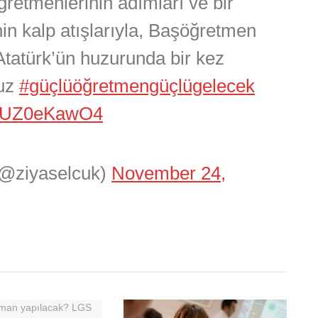
öğretmenlerinin adımları ve bir
in kalp atışlarıyla, Başöğretmen
tatürk’ün huzurunda bir kez
ruz
#güçlüöğretmengüçlügelecek
m/sUZ0eKawO4
(@ziyaselcuk)
November 24,