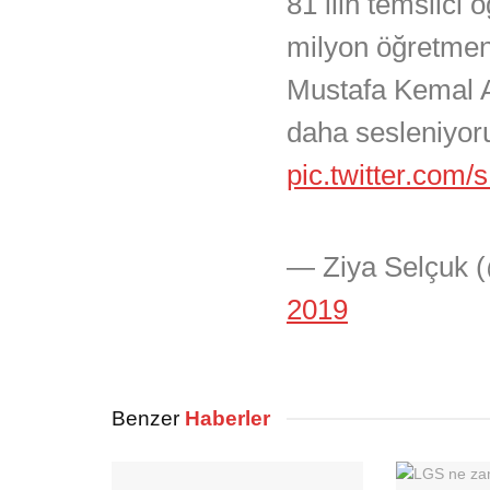
81 ilin temsilci 
milyon öğretmen
Mustafa Kemal A
daha sesleniyo
pic.twitter.co
— Ziya Selçuk 
2019
Benzer
Haberler