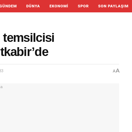
GÜNDEM
DÜNYA
EKONOMI
SPOR
SON PAYLAŞIM
 temsilcisi
tkabir’de
A
33
A