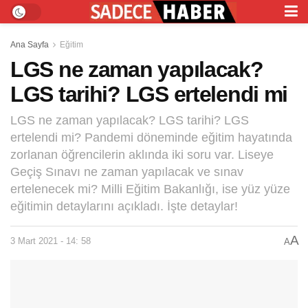
Ana Sayfa
Eğitim
LGS ne zaman yapılacak?
LGS tarihi? LGS ertelendi mi
LGS ne zaman yapılacak? LGS tarihi? LGS
ertelendi mi? Pandemi döneminde eğitim hayatında
zorlanan öğrencilerin aklında iki soru var. Liseye
Geçiş Sınavı ne zaman yapılacak ve sınav
ertelenecek mi? Milli Eğitim Bakanlığı, ise yüz yüze
eğitimin detaylarını açıkladı. İşte detaylar!
A
3 Mart 2021 - 14: 58
A