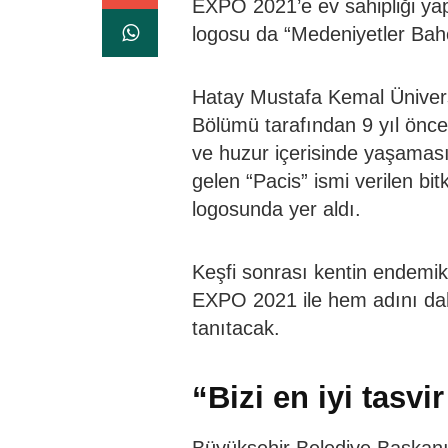
EXPO 2021’e ev sahipliği ya
logosu da “Medeniyetler Bahç
Hatay Mustafa Kemal Üniversi
Bölümü tarafından 9 yıl önce k
ve huzur içerisinde yaşaması
gelen “Pacis” ismi verilen b
logosunda yer aldı.
Keşfi sonrası kentin endemik 
EXPO 2021 ile hem adını da
tanıtacak.
“Bizi en iyi tasvi