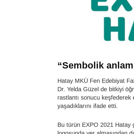
“Sembolik anlam 
Hatay MKÜ Fen Edebiyat Fakü
Dr. Yelda Güzel de bitkiyi öğ
rastlantı sonucu keşfederek
yaşadıklarını ifade etti.
Bu türün EXPO 2021 Hatay gi
logosunda yer almasından da 