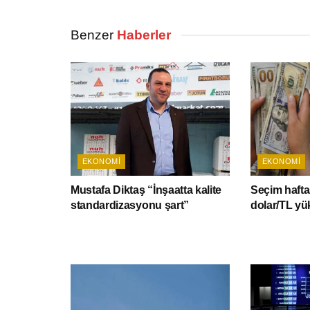
Benzer
Haberler
EKONOMI
EKONOMI
Mustafa Diktaş “İnşaatta kalite
Seçim hafta
standardizasyonu şart”
dolar/TL yü