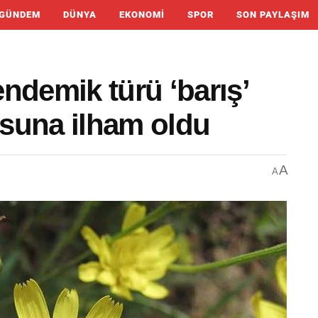
GÜNDEM
DÜNYA
EKONOMI
SPOR
SON PAYLAŞIM
ndemik türü ‘barış’
suna ilham oldu
A
A