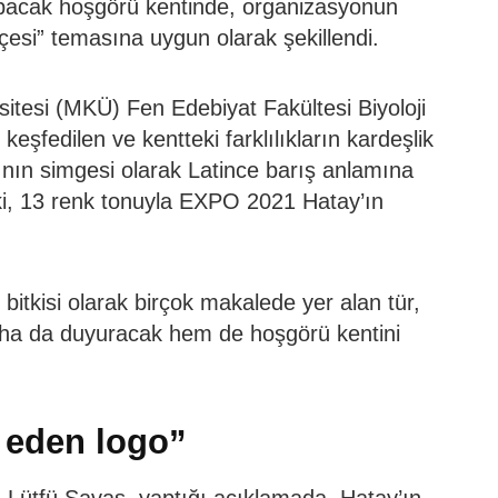
pacak hoşgörü kentinde, organizasyonun
esi” temasına uygun olarak şekillendi.
tesi (MKÜ) Fen Edebiyat Fakültesi Biyoloji
eşfedilen ve kentteki farklılıkların kardeşlik
nın simgesi olarak Latince barış anlamına
itki, 13 renk tonuyla EXPO 2021 Hatay’ın
bitkisi olarak birçok makalede yer alan tür,
ha da duyuracak hem de hoşgörü kentini
r eden logo”