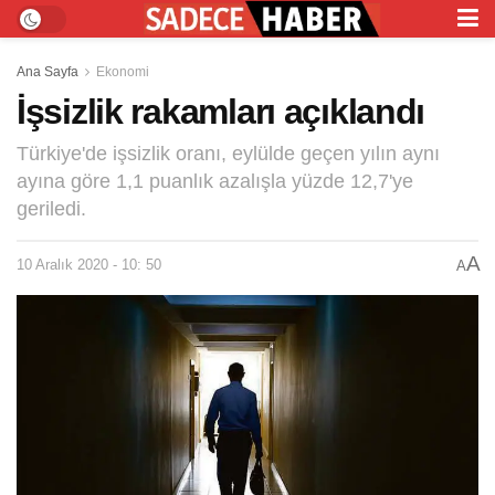
Ana Sayfa
Ekonomi
İşsizlik rakamları açıklandı
Türkiye'de işsizlik oranı, eylülde geçen yılın aynı
ayına göre 1,1 puanlık azalışla yüzde 12,7'ye
geriledi.
A
10 Aralık 2020 - 10: 50
A