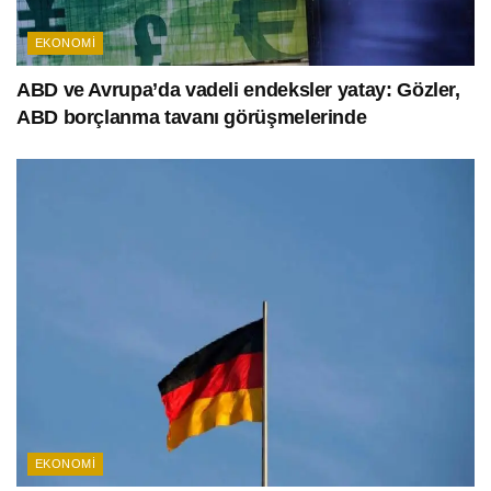
EKONOMI
ABD ve Avrupa’da vadeli endeksler yatay: Gözler,
ABD borçlanma tavanı görüşmelerinde
EKONOMI