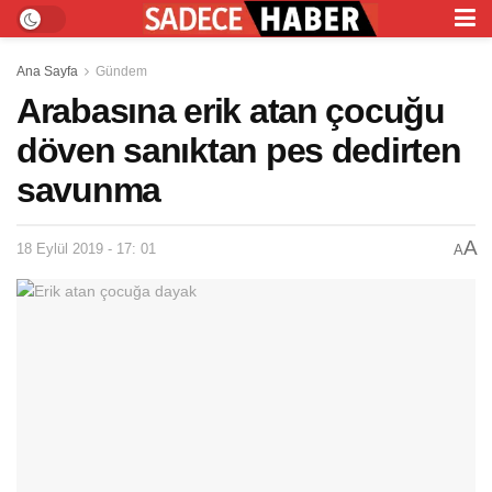
Ana Sayfa
Gündem
Arabasına erik atan çocuğu
döven sanıktan pes dedirten
savunma
A
18 Eylül 2019 - 17: 01
A