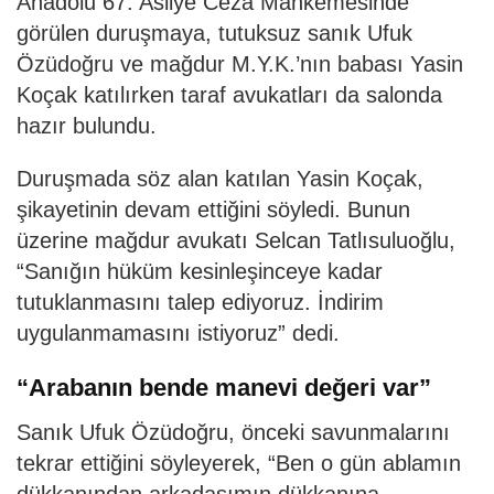
Anadolu 67. Asliye Ceza Mahkemesinde
görülen duruşmaya, tutuksuz sanık Ufuk
Özüdoğru ve mağdur M.Y.K.’nın babası Yasin
Koçak katılırken taraf avukatları da salonda
hazır bulundu.
Duruşmada söz alan katılan Yasin Koçak,
şikayetinin devam ettiğini söyledi. Bunun
üzerine mağdur avukatı Selcan Tatlısuluoğlu,
“Sanığın hüküm kesinleşinceye kadar
tutuklanmasını talep ediyoruz. İndirim
uygulanmamasını istiyoruz” dedi.
“Arabanın bende manevi değeri var”
Sanık Ufuk Özüdoğru, önceki savunmalarını
tekrar ettiğini söyleyerek, “Ben o gün ablamın
dükkanından arkadaşımın dükkanına