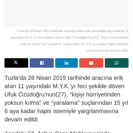
Tuzla’da 28 Nisan 2019 tarihinde aracına atılan erik çekirdeğini taş sanarak 11
yaşındaki M.Y.K.’yı feci şekilde döven Ufuk Özüdoğru’nun(27), “kişiyi hürriyetinden
yoksun kılma” ve “yaralama” suçlarından 15 yıl 6 aya kadar hapis istemiyle
yargılanmasına devam edildi.
Tuzla’da 28 Nisan 2019 tarihinde aracına erik
atan 11 yaşındaki M.Y.K.’yı feci şekilde döven
Ufuk Özüdoğru’nun(27), “kişiyi hürriyetinden
yoksun kılma” ve “yaralama” suçlarından 15 yıl
6 aya kadar hapis istemiyle yargılanmasına
devam edildi.