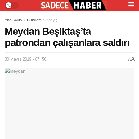
Ana Sayfa
Gündem
Asayiş
Meydan Beşiktaş’ta
patrondan çalışanlara saldırı
A
30 Mayıs 2019 - 07: 56
A