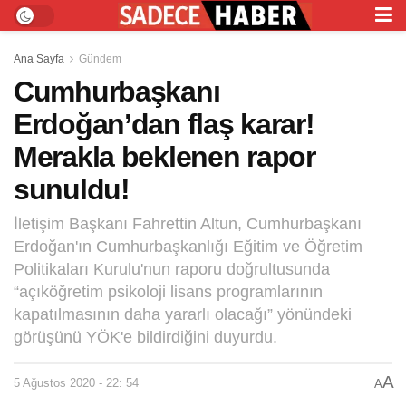
Ana Sayfa
Gündem
Cumhurbaşkanı
Erdoğan’dan flaş karar!
Merakla beklenen rapor
sunuldu!
İletişim Başkanı Fahrettin Altun, Cumhurbaşkanı
Erdoğan'ın Cumhurbaşkanlığı Eğitim ve Öğretim
Politikaları Kurulu'nun raporu doğrultusunda
“açıköğretim psikoloji lisans programlarının
kapatılmasının daha yararlı olacağı” yönündeki
görüşünü YÖK'e bildirdiğini duyurdu.
A
5 Ağustos 2020 - 22: 54
A