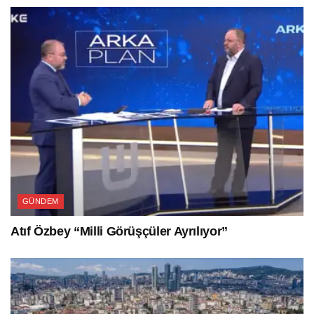
GÜNDEM
Atıf Özbey “Milli Görüşçüler Ayrılıyor”