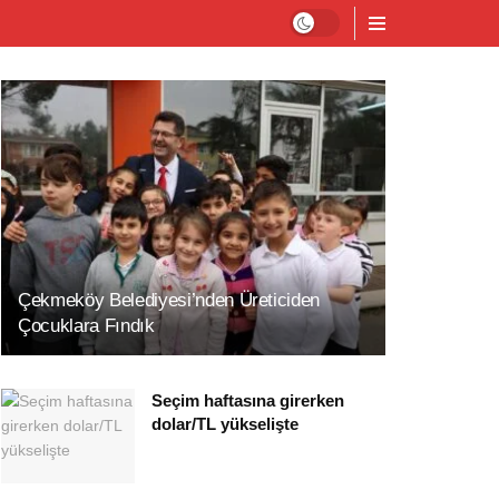
Çekmeköy Belediyesi’nden Üreticiden
Çocuklara Fındık
Seçim haftasına girerken
dolar/TL yükselişte