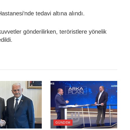
Hastanesi’nde tedavi altına alındı.
vvetler gönderilirken, teröristlere yönelik
ildi.
GÜNDEM