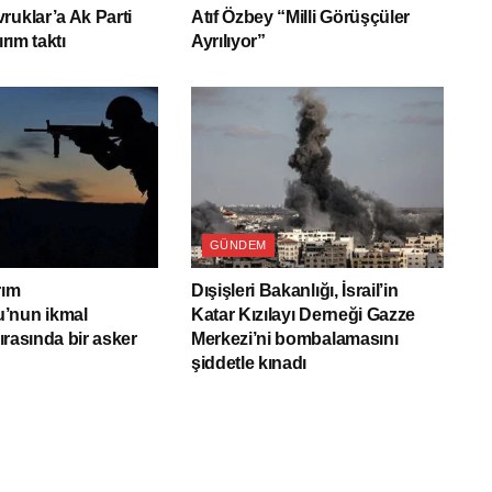
ruklar’a Ak Parti
Atıf Özbey “Milli Görüşçüler
ırım taktı
Ayrılıyor”
GÜNDEM
rım
Dışişleri Bakanlığı, İsrail’in
’nun ikmal
Katar Kızılayı Derneği Gazze
sırasında bir asker
Merkezi’ni bombalamasını
şiddetle kınadı