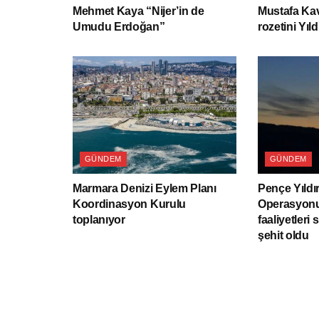
Mehmet Kaya “Nijer’in de
Mustafa Kav
Umudu Erdoğan”
rozetini Yıld
GÜNDEM
GÜNDEM
Marmara Denizi Eylem Planı
Pençe Yıldı
Koordinasyon Kurulu
Operasyonu
toplanıyor
faaliyetleri 
şehit oldu