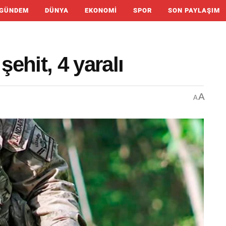
GÜNDEM
DÜNYA
EKONOMI
SPOR
SON PAYLAŞIM
şehit, 4 yaralı
A
A