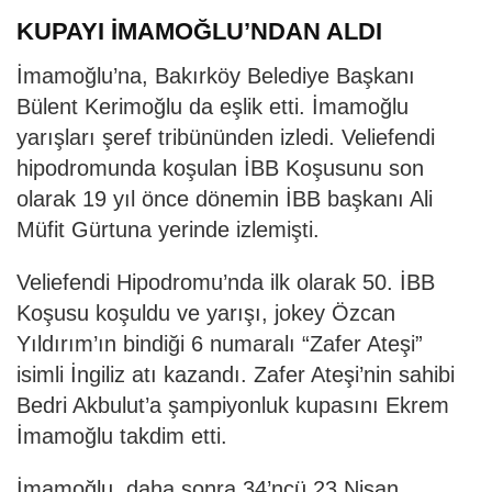
KUPAYI İMAMOĞLU’NDAN ALDI
İmamoğlu’na, Bakırköy Belediye Başkanı
Bülent Kerimoğlu da eşlik etti. İmamoğlu
yarışları şeref tribününden izledi. Veliefendi
hipodromunda koşulan İBB Koşusunu son
olarak 19 yıl önce dönemin İBB başkanı Ali
Müfit Gürtuna yerinde izlemişti.
Veliefendi Hipodromu’nda ilk olarak 50. İBB
Koşusu koşuldu ve yarışı, jokey Özcan
Yıldırım’ın bindiği 6 numaralı “Zafer Ateşi”
isimli İngiliz atı kazandı. Zafer Ateşi’nin sahibi
Bedri Akbulut’a şampiyonluk kupasını Ekrem
İmamoğlu takdim etti.
İmamoğlu, daha sonra 34’ncü 23 Nisan