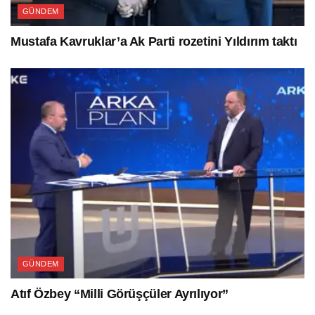
GÜNDEM
Mustafa Kavruklar’a Ak Parti rozetini Yıldırım taktı
GÜNDEM
Atıf Özbey “Milli Görüşçüler Ayrılıyor”