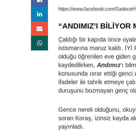
https://www.facebook.com/Sadece
“ANDIMIZ’I BİLİYOR
Çaldığı bir kapıda önce oyal
istismarına maruz kaldı. İYİ 
olduğu öğrenilen eve giden ge
kaydedilirken,
Andımız
‘ı bi
konusunda ısrar ettiği genci 
ifadeler ile tahrik etmeye ça
duruşunu bozmayan genç olay y
Gence nereli olduğunu, okuy
soran Koraş, izinsiz kayda a
yayınladı.