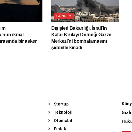
GÜNDEM
rım
Dışişleri Bakanlığı, İsrail’in
’nun ikmal
Katar Kızılayı Derneği Gazze
sırasında bir asker
Merkezi’ni bombalamasını
şiddetle kınadı
Küny
Startup
Teknoloji
Gizl
Otomobil
Huku
Emlak