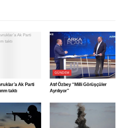
GÜNDEM
ruklar’a Ak Parti
Atıf Özbey “Milli Görüşçüler
ırım taktı
Ayrılıyor”