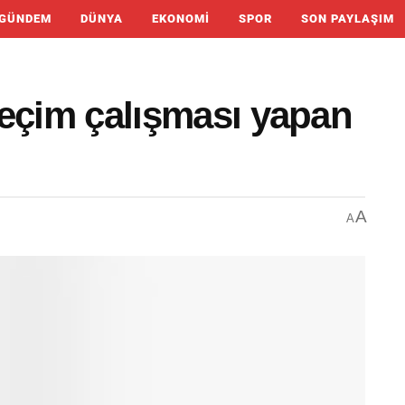
GÜNDEM
DÜNYA
EKONOMI
SPOR
SON PAYLAŞIM
 seçim çalışması yapan
A
A