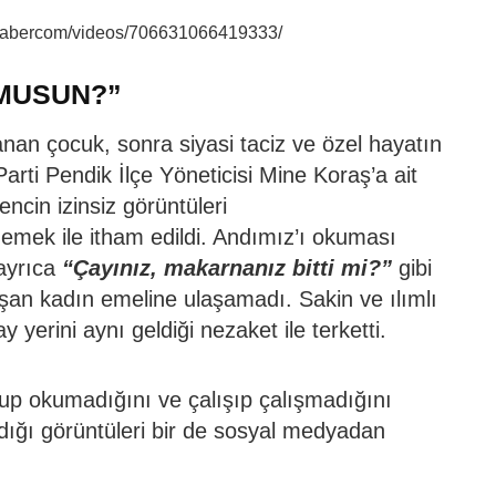
Habercom/videos/706631066419333/
 MUSUN?”
anan çocuk, sonra siyasi taciz ve özel hayatın
Parti Pendik İlçe Yöneticisi Mine Koraş’a ait
ncin izinsiz görüntüleri
lmemek ile itham edildi. Andımız’ı okuması
ayrıca
“Çayınız, makarnanız bitti mi?”
gibi
lışan kadın emeline ulaşamadı. Sakin ve ılımlı
erini aynı geldiği nezaket ile terketti.
up okumadığını ve çalışıp çalışmadığını
ldığı görüntüleri bir de sosyal medyadan