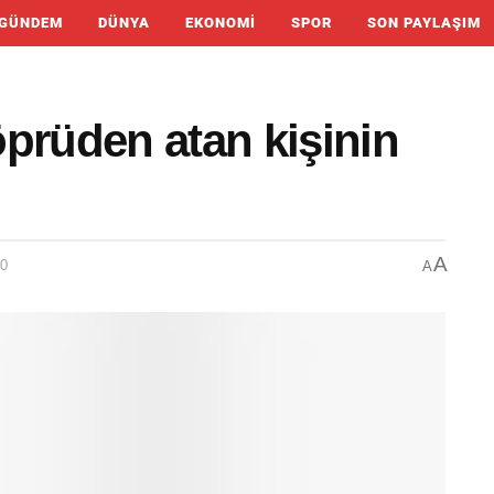
GÜNDEM
DÜNYA
EKONOMI
SPOR
SON PAYLAŞIM
prüden atan kişinin
A
00
A