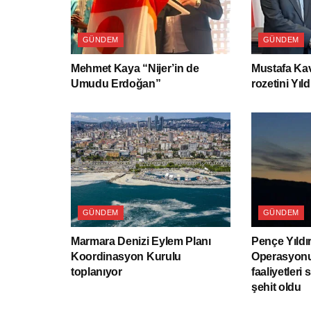
GÜNDEM
GÜNDEM
Mehmet Kaya “Nijer’in de
Mustafa Kav
Umudu Erdoğan”
rozetini Yıld
GÜNDEM
GÜNDEM
Marmara Denizi Eylem Planı
Pençe Yıldı
Koordinasyon Kurulu
Operasyonu
toplanıyor
faaliyetleri 
şehit oldu