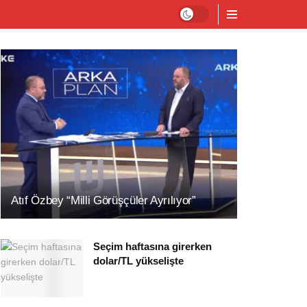
Atıf Özbey “Milli Görüşçüler Ayrılıyor”
Seçim haftasına girerken
dolar/TL yükselişte