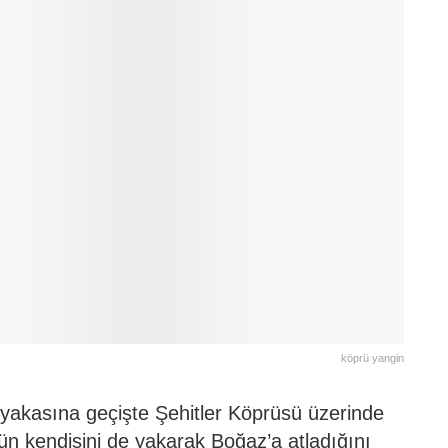
köprü yangin
yakasına geçişte Şehitler Köprüsü üzerinde
nün kendisini de yakarak Boğaz’a atladığını