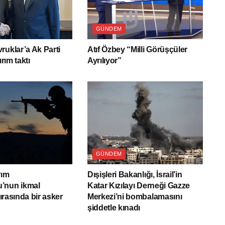
GÜNDEM
ruklar’a Ak Parti
Atıf Özbey “Milli Görüşçüler
ırım taktı
Ayrılıyor”
GÜNDEM
rım
Dışişleri Bakanlığı, İsrail’in
’nun ikmal
Katar Kızılayı Derneği Gazze
sırasında bir asker
Merkezi’ni bombalamasını
şiddetle kınadı