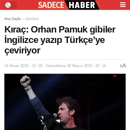
Ana Sayfa
Gündem
Kıraç: Orhan Pamuk gibiler
İngilizce yazıp Türkçe’ye
çeviriyor
A
14 Nisan 2019 - 12: 59 - Güncelleme 30 Mayıs 2019 - 02: 14
A