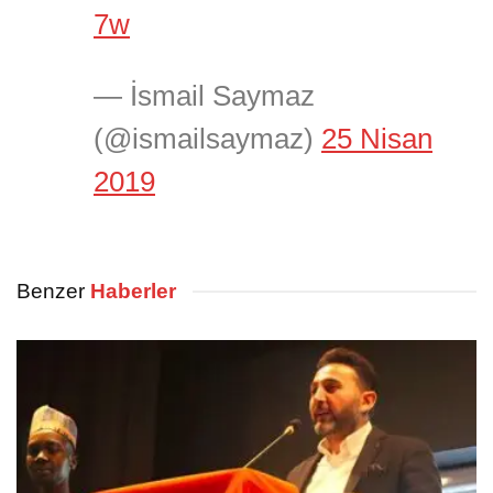
7w
— İsmail Saymaz
(@ismailsaymaz)
25 Nisan
2019
Benzer
Haberler