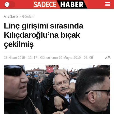
Ana Sayfa
Gündem
Linç girişimi sırasında
Kılıçdaroğlu’na bıçak
çekilmiş
A
25 Nisan 2019 - 12: 17 - Güncelleme 30 Mayıs 2019 - 02: 09
A