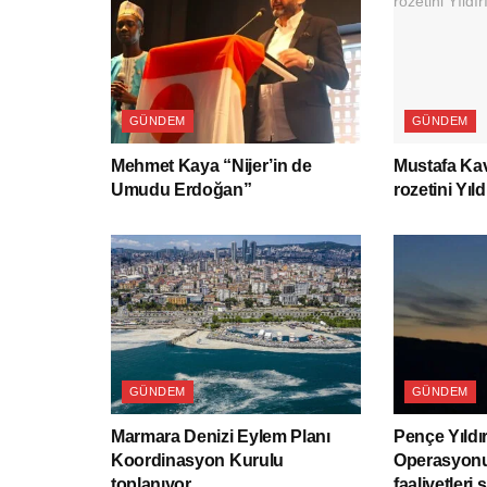
GÜNDEM
GÜNDEM
Mehmet Kaya “Nijer’in de
Mustafa Kav
Umudu Erdoğan”
rozetini Yıld
GÜNDEM
GÜNDEM
Marmara Denizi Eylem Planı
Pençe Yıldı
Koordinasyon Kurulu
Operasyonu
toplanıyor
faaliyetleri 