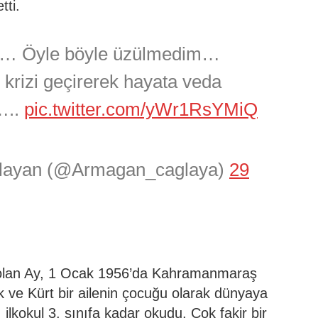
tti.
a… Öyle böyle üzülmedim…
p krizi geçirerek hayata veda
…..
pic.twitter.com/yWr1RsYMiQ
layan (@Armagan_caglaya)
29
olan Ay, 1 Ocak 1956’da Kahramanmaraş
ük ve Kürt bir ailenin çocuğu olarak dünyaya
ilkokul 3. sınıfa kadar okudu. Çok fakir bir