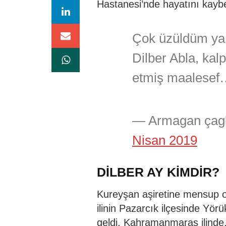
Hastanesi’nde hayatını kaybe
Çok üzüldüm y
Dilber Abla, kal
etmiş maalesef
— Armagan çag
Nisan 2019
DİLBER AY KİMDİR?
Kureyşan aşiretine mensup 
ilinin Pazarcık ilçesinde Yör
geldi. Kahramanmaraş ilinde, 