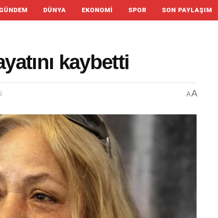
GÜNDEM
DÜNYA
EKONOMI
SPOR
SON PAYLAŞIM
ayatını kaybetti
A
6
A