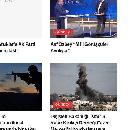
GÜNDEM
ruklar’a Ak Parti
Atıf Özbey “Milli Görüşçüler
ırım taktı
Ayrılıyor”
GÜNDEM
rım
Dışişleri Bakanlığı, İsrail’in
’nun ikmal
Katar Kızılayı Derneği Gazze
sırasında bir asker
Merkezi’ni bombalamasını