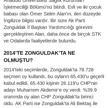
Anadolu Üniversitesi Sağlık Kurumları
İşletmeciliği Bölümü’nü bitirdi. Evli ve iki çocuk
babası olan Ömer Selim Alan’ın, ileri düzeyde
İngilizce bilgisi vardır. Bir süre Ak Parti
Zonguldak İl Başkan Yardımcılığı görevini
gerçekleştiren Alan, daha önce de birçok STK
ve Odalarda faaliyetlerde bulundu.
2014’TE ZONGULDAK’TA NE
OLMUŞTU?
2014’teki seçimlerde, Zonguldak’ta 78.728
seçmen oy kullandı, bu oyların 65.430’u geçerli
kabul edildi. 65.430 kişinin 26.119’u CHP’nin
adayı Muharrem Akdemir’e oy verdi. %39.9
oranında oy alan CHP Zonguldak’ta birinci
oldu. AK Parti ise Zonguldak’ta Ali Bektaş ile