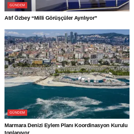
GÜNDEM
Atıf Özbey “Milli Görüşçüler Ayrılıyor”
GÜNDEM
Marmara Denizi Eylem Planı Koordinasyon Kurulu
toplanıyor