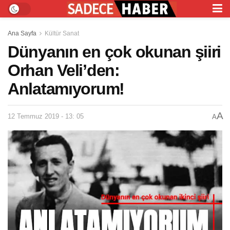
Ana Sayfa
Kültür Sanat
Dünyanın en çok okunan şiiri
Orhan Veli’den:
Anlatamıyorum!
A
12 Temmuz 2019 - 13: 05
A