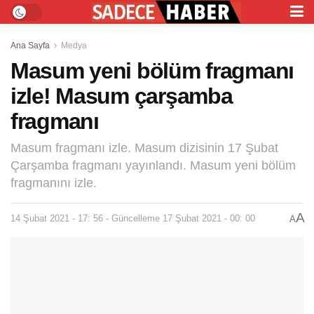
Ana Sayfa
Medya
Masum yeni bölüm fragmanı
izle! Masum çarşamba
fragmanı
Masum fragmanı izle. Masum dizisinin 17 Şubat
Çarşamba fragmanı yayınlandı. Masum yeni bölüm
fragmanını izle.
A
14 Şubat 2021 - 17: 56 - Güncelleme 17 Şubat 2021 - 00: 00
A