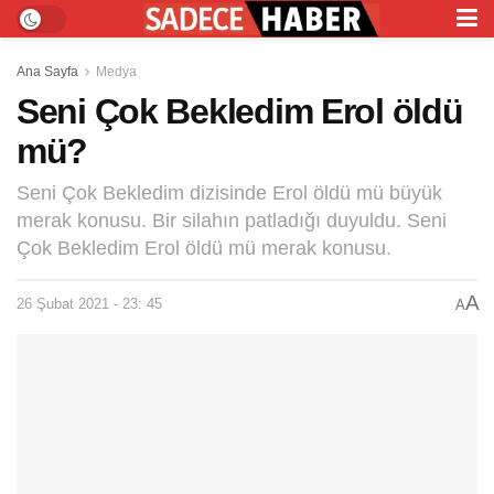
Ana Sayfa
Medya
Seni Çok Bekledim Erol öldü
mü?
Seni Çok Bekledim dizisinde Erol öldü mü büyük
merak konusu. Bir silahın patladığı duyuldu. Seni
Çok Bekledim Erol öldü mü merak konusu.
A
26 Şubat 2021 - 23: 45
A