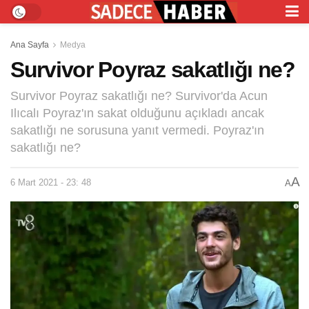
Ana Sayfa
Medya
Survivor Poyraz sakatlığı ne?
Survivor Poyraz sakatlığı ne? Survivor'da Acun
Ilıcalı Poyraz'ın sakat olduğunu açıkladı ancak
sakatlığı ne sorusuna yanıt vermedi. Poyraz'ın
sakatlığı ne?
A
6 Mart 2021 - 23: 48
A