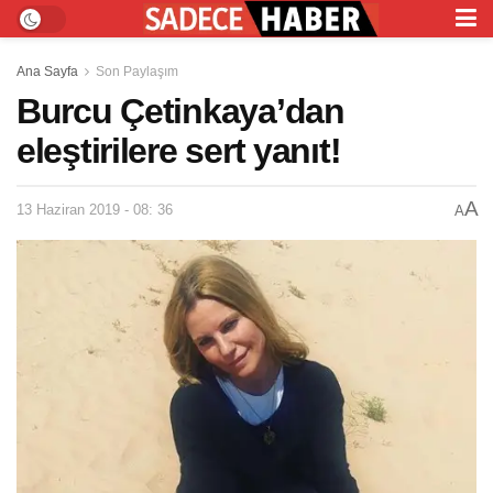
Ana Sayfa
Son Paylaşım
Burcu Çetinkaya’dan
eleştirilere sert yanıt!
A
13 Haziran 2019 - 08: 36
A