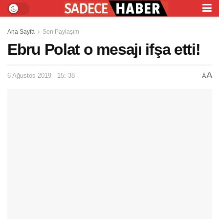
Ana Sayfa
Son Paylaşım
Ebru Polat o mesajı ifşa etti!
A
6 Ağustos 2019 - 15: 38
A