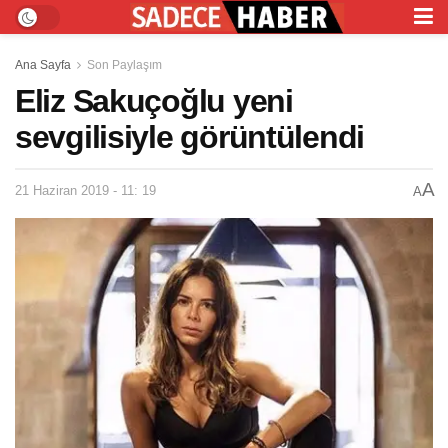
Ana Sayfa
Son Paylaşım
Eliz Sakuçoğlu yeni
sevgilisiyle görüntülendi
A
21 Haziran 2019 - 11: 19
A