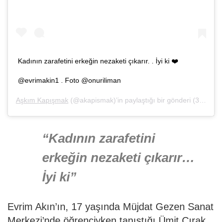
Kadının zarafetini erkeğin nezaketi çıkarır. . İyi ki ❤️
@evrimakin1 . Foto @onuriliman
Aşkım Kapışmak
(@akapismak)’in paylaştığı bir gönderi (
3 Haz, 2019, 5:21öö PDT
“Kadının zarafetini
erkeğin nezaketi çıkarır…
İyi ki”
Evrim Akın’ın, 17 yaşında Müjdat Gezen Sanat
Merkezi’nde öğrenciyken tanıştığı Ümit Çırak