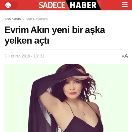
Ana Sayfa
Son Paylaşım
Evrim Akın yeni bir aşka
yelken açtı
A
5 Haziran 2019 - 13: 31
A