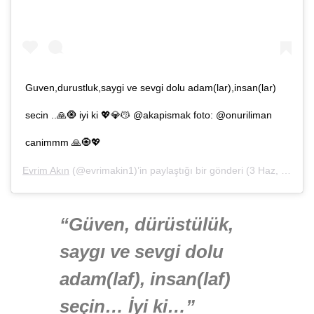
Guven,durustluk,saygi ve sevgi dolu adam(lar),insan(lar)
secin ..🙏🧿 iyi ki 💖💎😽 @akapismak foto: @onuriliman
canimmm 🙏🧿💖
Evrim Akın
(@evrimakin1)’in paylaştığı bir gönderi (
3 Haz, 2019, 5:22öö PDT
“Güven, dürüstülük,
saygı ve sevgi dolu
adam(laf), insan(laf)
seçin… İyi ki…”