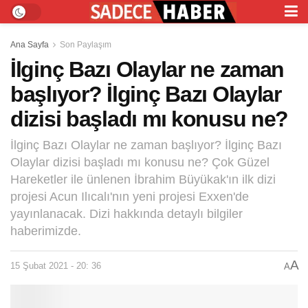
Ana Sayfa
Son Paylaşım
İlginç Bazı Olaylar ne zaman
başlıyor? İlginç Bazı Olaylar
dizisi başladı mı konusu ne?
İlginç Bazı Olaylar ne zaman başlıyor? İlginç Bazı
Olaylar dizisi başladı mı konusu ne? Çok Güzel
Hareketler ile ünlenen İbrahim Büyükak'ın ilk dizi
projesi Acun Ilıcalı'nın yeni projesi Exxen'de
yayınlanacak. Dizi hakkında detaylı bilgiler
haberimizde.
A
15 Şubat 2021 - 20: 36
A