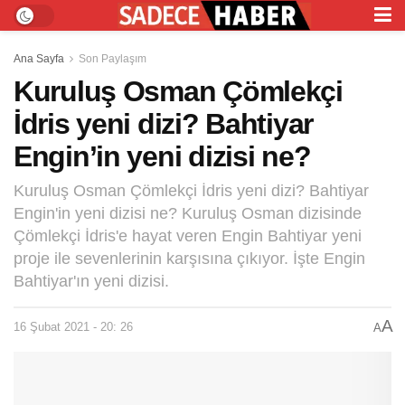
Ana Sayfa
Son Paylaşım
Kuruluş Osman Çömlekçi
İdris yeni dizi? Bahtiyar
Engin’in yeni dizisi ne?
Kuruluş Osman Çömlekçi İdris yeni dizi? Bahtiyar
Engin'in yeni dizisi ne? Kuruluş Osman dizisinde
Çömlekçi İdris'e hayat veren Engin Bahtiyar yeni
proje ile sevenlerinin karşısına çıkıyor. İşte Engin
Bahtiyar'ın yeni dizisi.
A
16 Şubat 2021 - 20: 26
A