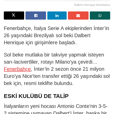
Dalbert-Henrique-fenerbahce
Fenerbahçe, İtalya Serie A ekiplerinden İnter’in
26 yaşındaki Brezilyalı sol beki Dalbert
Henrique için girişimlere başladı.
Sol beke mutlaka bir takviye yapmak isteyen
sarı-lacivertliler, rotayı Milano’ya çevirdi…
Fenerbahçe
, İnter’in 2 sezon önce 21 milyon
Euro’ya Nice’ten transfer ettiği 26 yaşındaki sol
bek için, resmi teklifte bulundu.
ESKİ KULÜBÜ DE TALİP
İtalyanların yeni hocası Antonio Conte’nin 3-5-
2 sistemine uymayan Dalbert’i İnter, başka bir