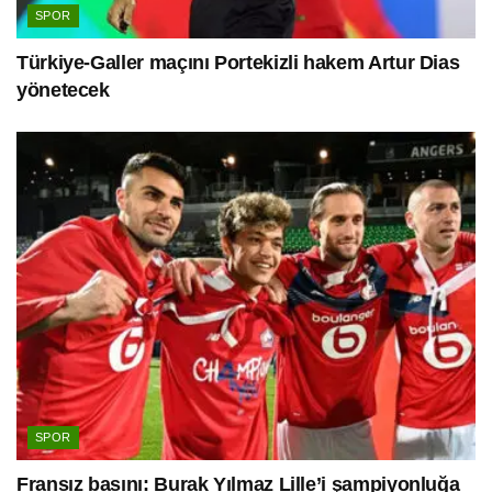
SPOR
Türkiye-Galler maçını Portekizli hakem Artur Dias
yönetecek
SPOR
Fransız basını: Burak Yılmaz Lille’i şampiyonluğa